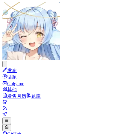
发布
话题
Galgame
其他
发售月历
题库