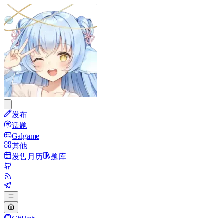
发布
话题
Galgame
其他
发售月历
题库