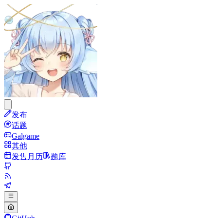
发布
话题
Galgame
其他
发售月历
题库