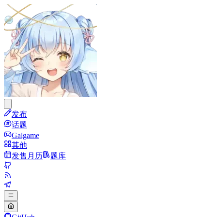
发布
话题
Galgame
其他
发售月历
题库