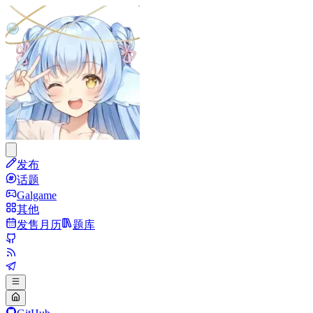
发布
话题
Galgame
其他
发售月历
题库