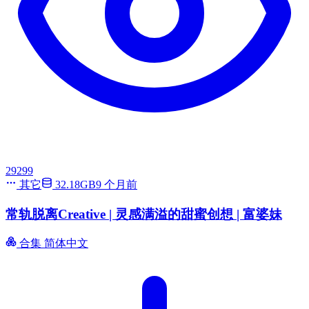
29299
其它
32.18GB
9 个月前
常轨脱离Creative | 灵感满溢的甜蜜创想 | 富婆妹
合集
简体中文