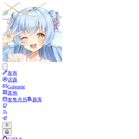
发布
话题
Galgame
其他
发售月历
题库