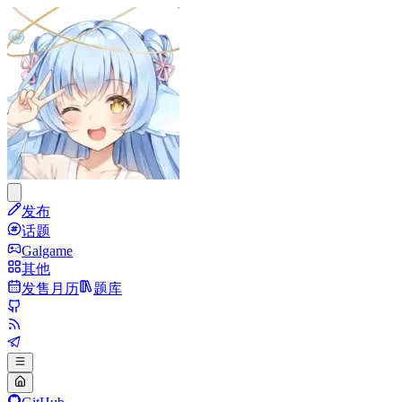
发布
话题
Galgame
其他
发售月历
题库