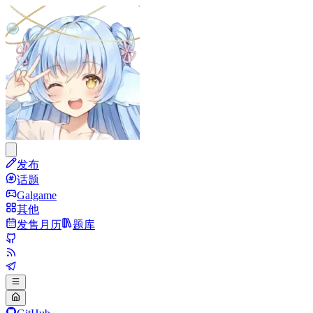
发布
话题
Galgame
其他
发售月历
题库