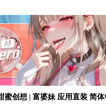
满溢的甜蜜创想 | 富婆妹 应用直装