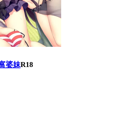
 富婆妹
R18