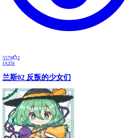
5579
2
JA
ZH
兰斯02 反叛的少女们