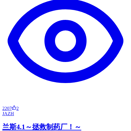
2207
2
JA
ZH
兰斯4.1～拯救制药厂！～