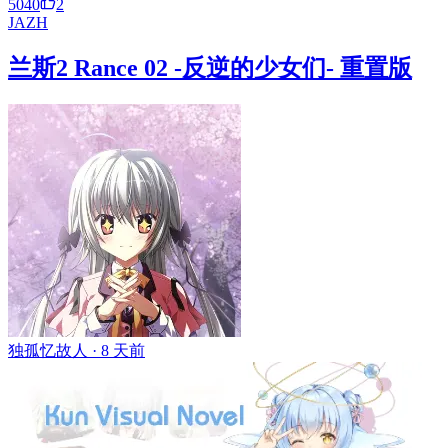
5040
2
JA
ZH
兰斯2 Rance 02 -反逆的少女们- 重置版
独孤忆故人 ·
8 天前