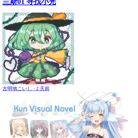
兰斯01 寻找小光
古明地こいし ·
2 天前