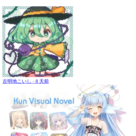
古明地こいし ·
8 天前