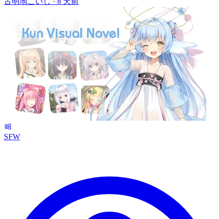
古明地こいし ·
8 天前
SFW