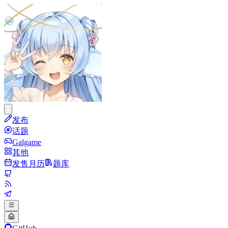
发布
话题
Galgame
其他
发售月历
题库