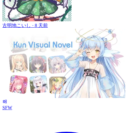
古明地こいし ·
8 天前
SFW