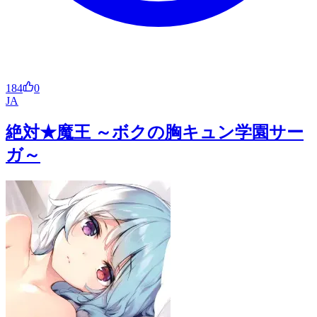
184
0
JA
絶対★魔王 ～ボクの胸キュン学園サー
ガ～