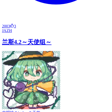
2003
3
JA
ZH
兰斯4.2～天使组～