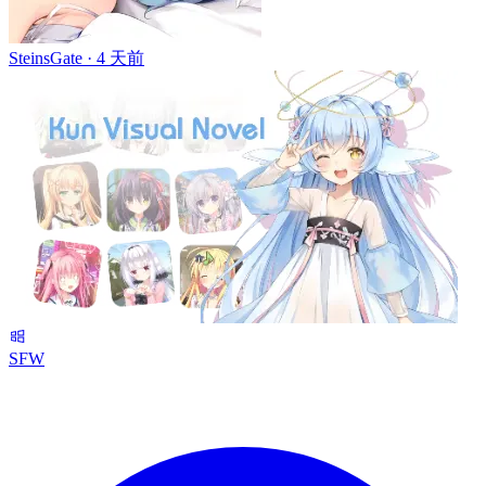
SteinsGate ·
4 天前
SFW