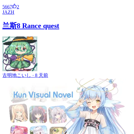
5667
2
JA
ZH
兰斯8 Rance quest
古明地こいし ·
8 天前