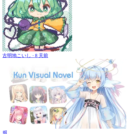
古明地こいし ·
8 天前