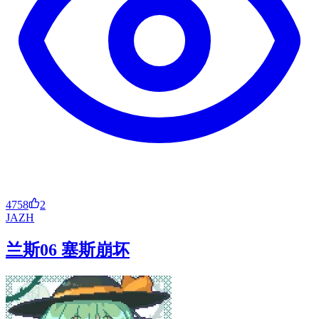
4758
2
JA
ZH
兰斯06 塞斯崩坏