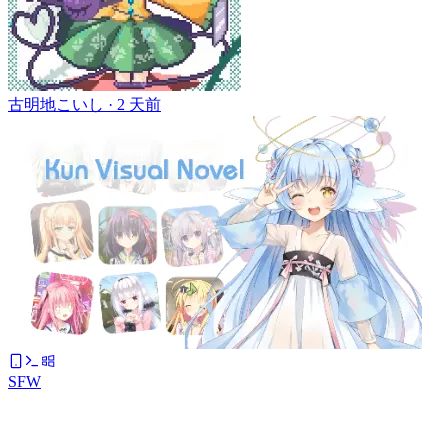
古明地こいし ·
2 天前
SFW