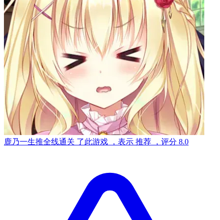
鹿乃一生推
全线通关
了此游戏
，表示
推荐
，评分
8.0