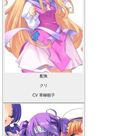
配角
クリ
CV 草柳順子