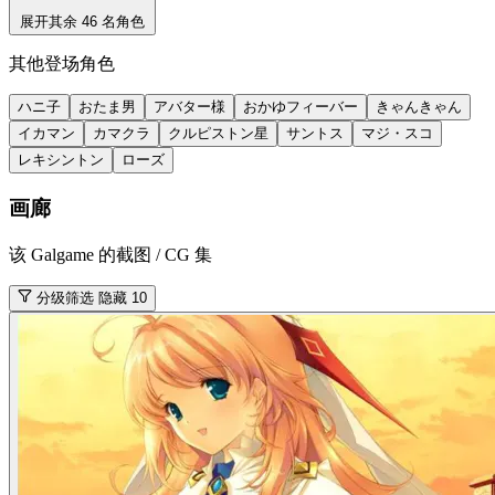
展开其余 46 名角色
其他登场角色
ハニ子
おたま男
アバター様
おかゆフィーバー
きゃんきゃん
イカマン
カマクラ
クルピストン星
サントス
マジ・スコ
レキシントン
ローズ
画廊
该 Galgame 的截图 / CG 集
分级筛选
隐藏 10