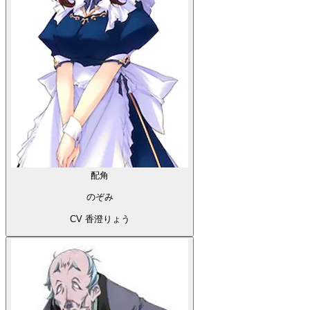
配角
のぞみ
CV 香澄りょう