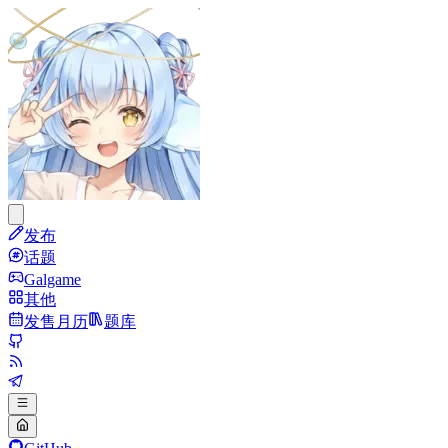
发布
话题
Galgame
其他
发售月历
题库