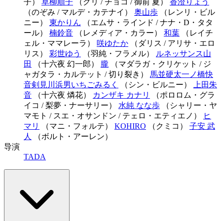
子）
草柳順子
（クリ / チョコ / 御前 夏）
香澄りょう
（のぞみ / マルデ・カテナイ）
奥山歩
（レンリ・ビル
ニー）
東かりん
（エムサ・ラインド / ナナ・D・タタ
ール）
楠鈴音
（レメディア・カラー）
和葉
（レイチ
ェル・ママレーラ）
咲ゆたか
（ダリス / アリサ・エロ
リス）
彩世ゆう
（羽純・フラメル）
ルネッサンス山
田
（十六夜 幻一郎）
朧
（マダラガ・クリケット / ジ
ャガタラ・カルテット / 切り裂き）
馬並硬太
一ノ橋快
音
剣見川浜男
いちごみるく
（シン・ビルニー）
上田朱
音
（十六夜 燐花）
カンザキ カナリ
（ポロロム・グラ
イコ / 梨夢・ナーサリー）
水純 なな歩
（シャリー・ヤ
マモト / スエ・オサンドン / テェロ・エティエノ）
ヒ
マリ
（マニ・フォルテ）
KOHIRO
（クミコ）
子安 武
人
（ボルト・アーレン）
导演
TADA