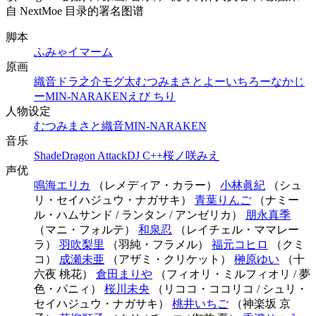
自 NextMoe 目录的署名图谱
脚本
ふみゃ
イマーム
原画
織音
ドラ之介モグ太
むつみまさと
よーいちろー
なかじ
ー
MIN-NARAKEN
えび ちり
人物设定
むつみまさと
織音
MIN-NARAKEN
音乐
Shade
Dragon Attack
DJ C++
桜ノ咲みえ
声优
鳴海エリカ
（レメディア・カラー）
小林眞紀
（シュ
リ・セイハジュウ・ナガサキ）
青葉りんご
（ナミー
ル・ハムサンド / ランタン / アンゼリカ）
朋永真季
（マニ・フォルテ）
和泉忍
（レイチェル・ママレー
ラ）
羽吹梨里
（羽純・フラメル）
福元コヒロ
（クミ
コ）
成瀬未亜
（アザミ・クリケット）
榊原ゆい
（十
六夜 桃花）
倉田まりや
（フィオリ・ミルフィオリ / 夢
色・パニィ）
桜川未央
（リココ・ココリコ / シュリ・
セイハジュウ・ナガサキ）
桃井いちご
（神楽坂 京