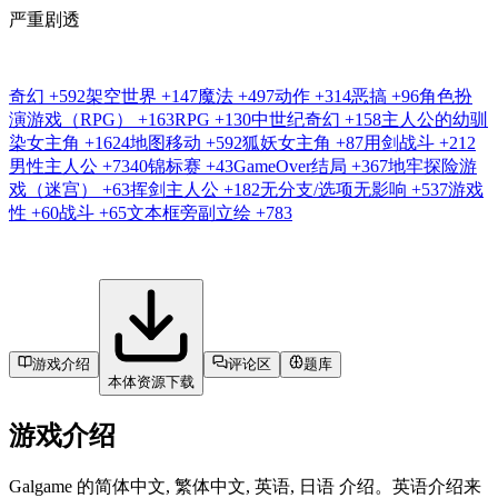
严重剧透
奇幻
+592
架空世界
+147
魔法
+497
动作
+314
恶搞
+96
角色扮
演游戏（RPG）
+163
RPG
+130
中世纪奇幻
+158
主人公的幼驯
染女主角
+1624
地图移动
+592
狐妖女主角
+87
用剑战斗
+212
男性主人公
+7340
锦标赛
+43
GameOver结局
+367
地牢探险游
戏（迷宫）
+63
挥剑主人公
+182
无分支/选项无影响
+537
游戏
性
+60
战斗
+65
文本框旁副立绘
+783
游戏介绍
评论区
题库
本体资源下载
游戏介绍
Galgame 的简体中文, 繁体中文, 英语, 日语 介绍。英语介绍来