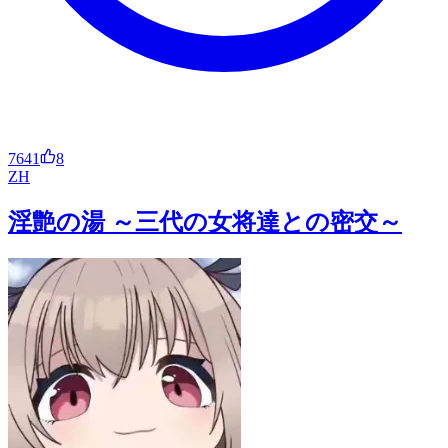
7641
8
ZH
淫艶の湯 ～三代の女将達との密交～