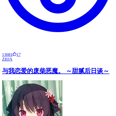
13681
17
ZH
JA
与我恋爱的废柴恶魔。 ～甜腻后日谈～