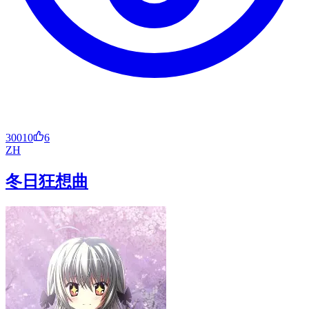
30010
6
ZH
冬日狂想曲