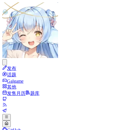
发布
话题
Galgame
其他
发售月历
题库