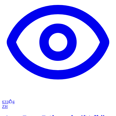
631
4
ZH