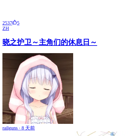
2537
5
ZH
晓之护卫～主角们的休息日～
railguns ·
8 天前