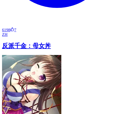
6198
7
ZH
反派千金：母女丼