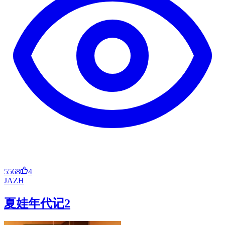
5568
4
JA
ZH
夏娃年代记2