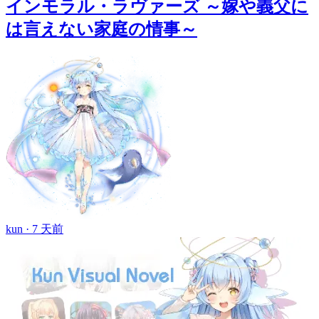
インモラル・ラヴァーズ ～嫁や義父に
は言えない家庭の情事～
kun ·
7 天前