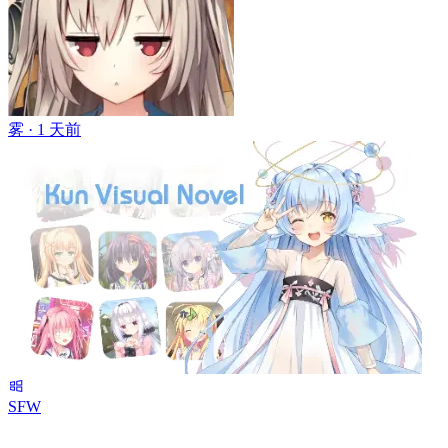
雾 ·
1 天前
SFW