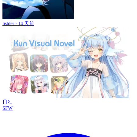
listder ·
14 天前
SFW