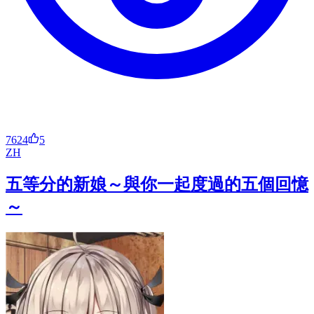
7624
5
ZH
五等分的新娘～與你一起度過的五個回憶
～