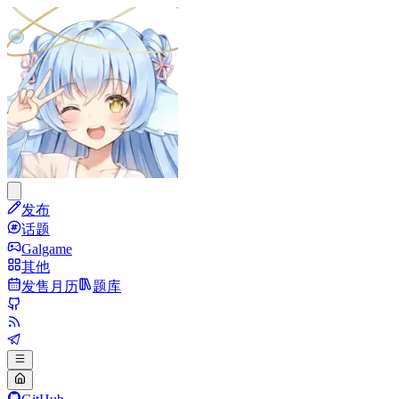
发布
话题
Galgame
其他
发售月历
题库