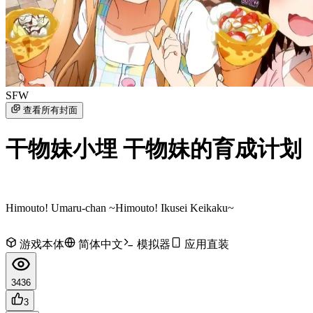
SFW
查看所有封面
干物妹小埋 干物妹的育成计划
Himouto! Umaru-chan ~Himouto! Ikusei Keikaku~
游戏本体
简体中文
模拟器
应用直装
3436
3