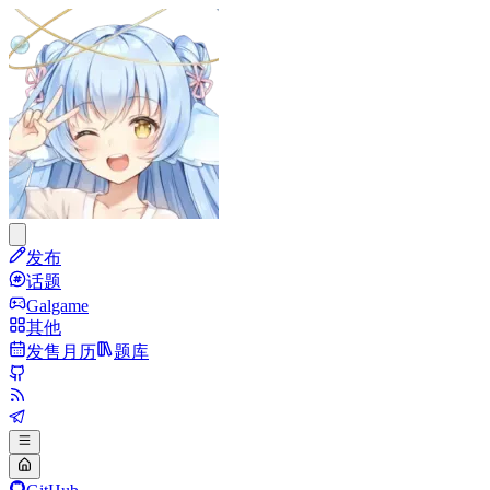
发布
话题
Galgame
其他
发售月历
题库