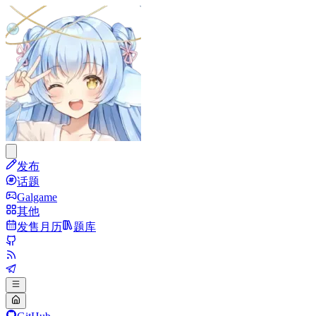
发布
话题
Galgame
其他
发售月历
题库