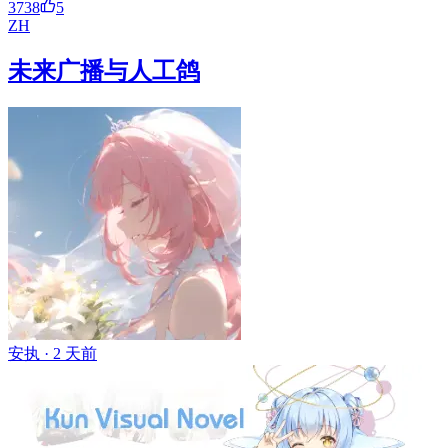
3738
5
ZH
未来广播与人工鸽
安执 ·
2 天前