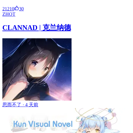
21210
30
ZH
OT
CLANNAD | 克兰纳德
思而不了 ·
4 天前