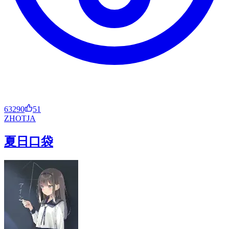
63290
51
ZH
OT
JA
夏日口袋