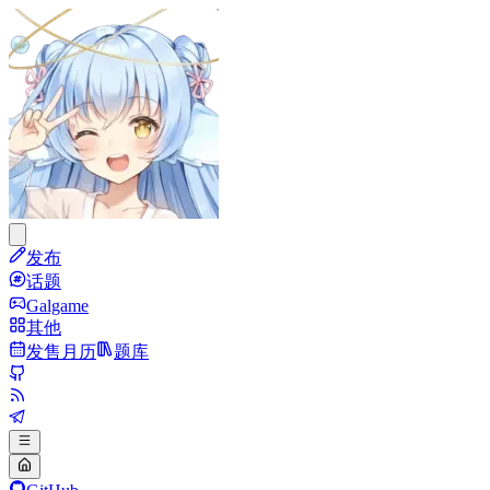
发布
话题
Galgame
其他
发售月历
题库