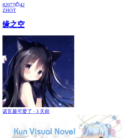
82077
42
ZH
OT
缘之空
诺瓦最可爱了 ·
3 天前