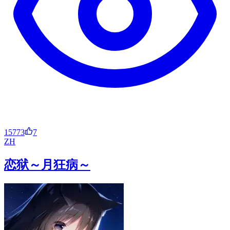
15773
7
ZH
恋狱～月狂病～