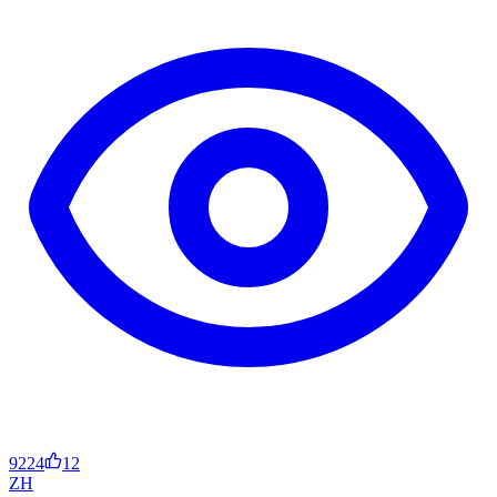
9224
12
ZH