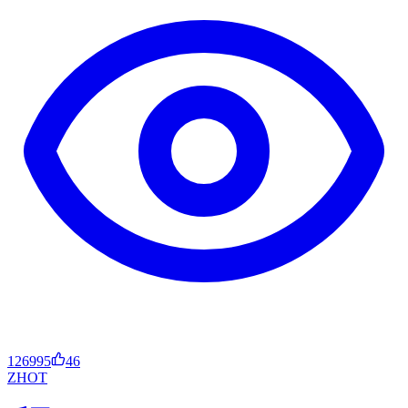
126995
46
ZH
OT