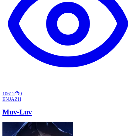
10612
9
EN
JA
ZH
Muv-Luv