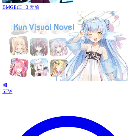
BMGErH ·
3 天前
SFW