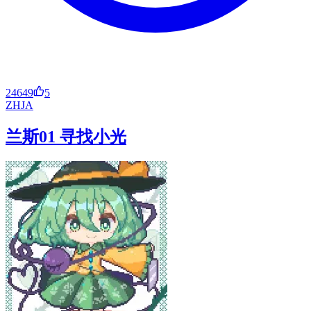
24649
5
ZH
JA
兰斯01 寻找小光