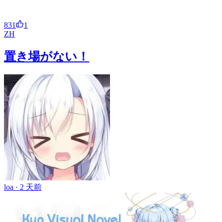
831
1
ZH
置き場がない！
loa ·
2 天前