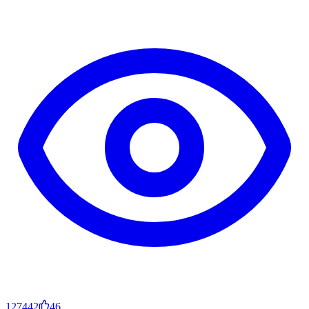
127442
46