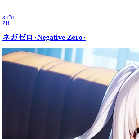
82
1
ZH
ネガゼロ~Negative Zero~