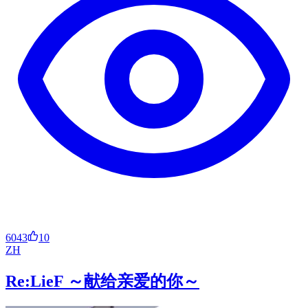
6043
10
ZH
Re:LieF ～献给亲爱的你～