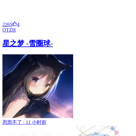
2265
4
OT
ZH
星之梦 -雪圈球-
思而不了 ·
11 小时前