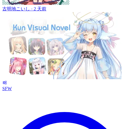
古明地こいし ·
2 天前
SFW