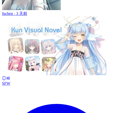
fuchen ·
3 天前
SFW