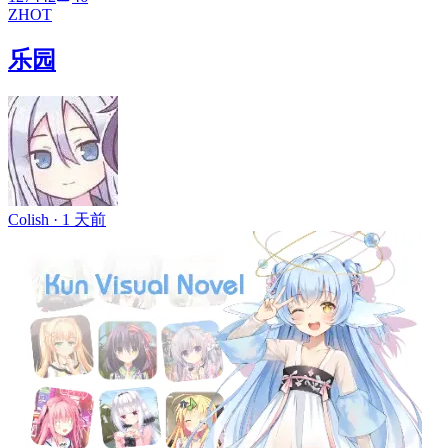
ZH
OT
乐园
Colish ·
1 天前