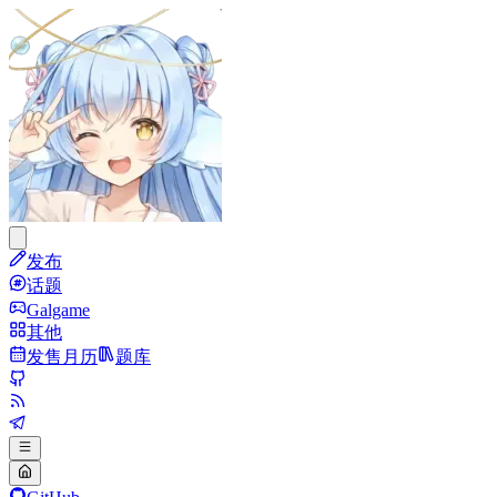
发布
话题
Galgame
其他
发售月历
题库