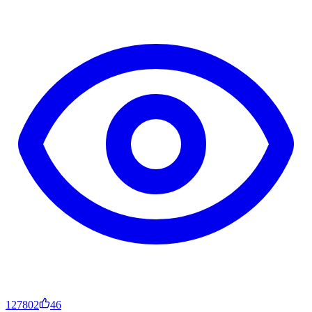
127802
46