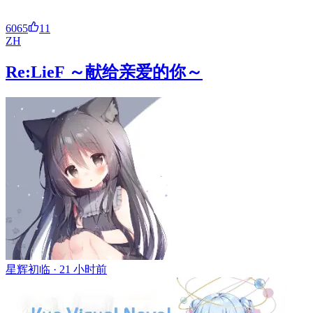
6065
11
ZH
Re:LieF ～献给亲爱的你～
星辉初临 ·
21 小时前