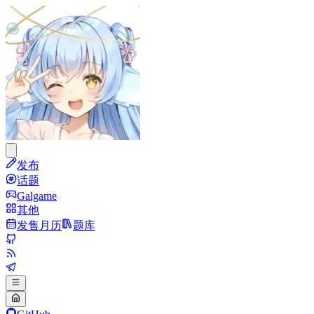
发布
话题
Galgame
其他
发售月历
题库