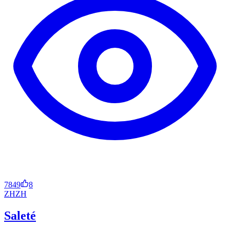
7849
8
ZH
ZH
Saleté