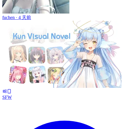
fuchen ·
4 天前
SFW