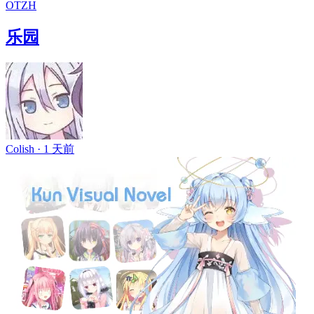
OT
ZH
乐园
Colish ·
1 天前