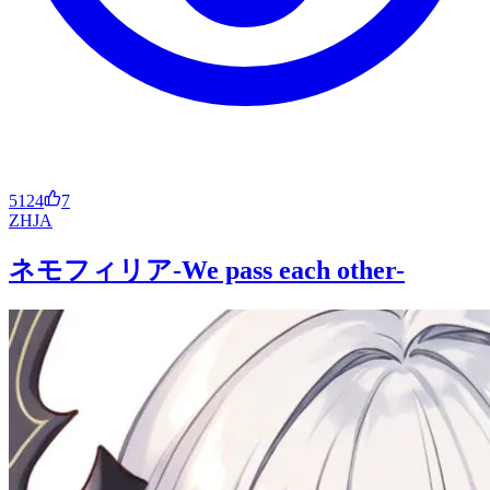
5124
7
ZH
JA
ネモフィリア-We pass each other-