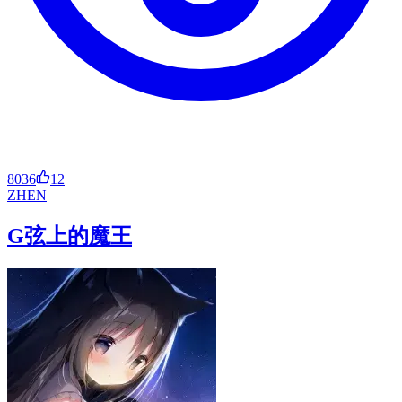
8036
12
ZH
EN
G弦上的魔王