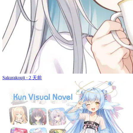
Sakurakouji ·
2 天前