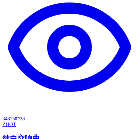
34875
28
ZH
OT
纯白交响曲