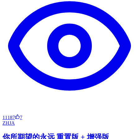
11187
7
ZH
JA
你所期望的永远 重置版 + 增强版