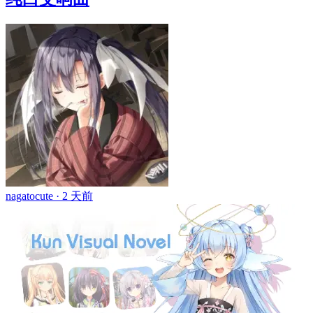
nagatocute ·
2 天前