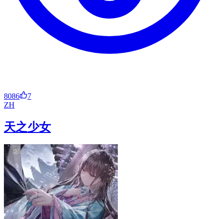
8086
7
ZH
天之少女