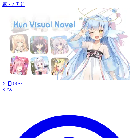
雾 ·
2 天前
SFW