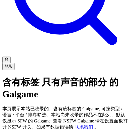
登录
含有标签 只有声音的部分 的
Galgame
本页展示本站已收录的、含有该标签的 Galgame, 可按类型 /
语言 / 平台 / 排序筛选。本站尚未收录的作品不在此列。默认
仅显示 SFW 的 Galgame, 查看 NSFW Galgame 请在设置面板打
开 NSFW 开关。如果有数据错误请
联系我们
。