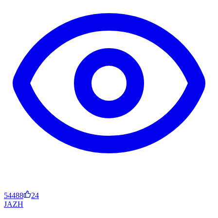
54488
24
JA
ZH