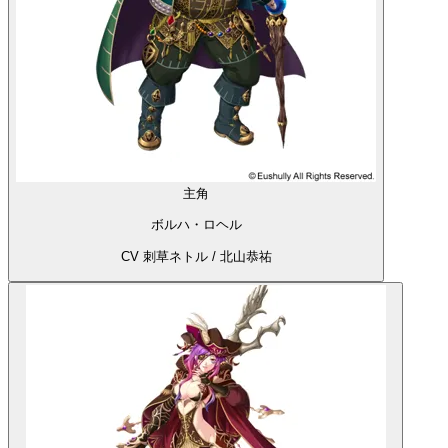
主角
ボルハ・ロヘル
CV 刺草ネトル / 北山恭祐