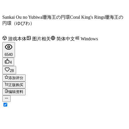
Sankai Ou no Yubiwa
珊海王の円環
Coral King's Rings
珊海王の
円環（ゆびわ）
游戏本体
图片相关
简体中文
Windows
6540
4
28
添加评分
正版购买
编辑资料