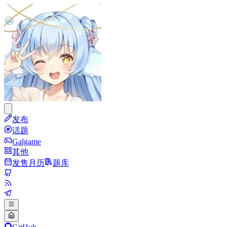
发布
话题
Galgame
其他
发售月历
题库