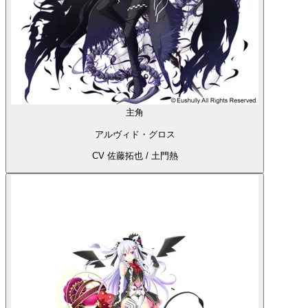
主角
アルヴィド・グロス
CV 佐藤拓也 / 土門熱