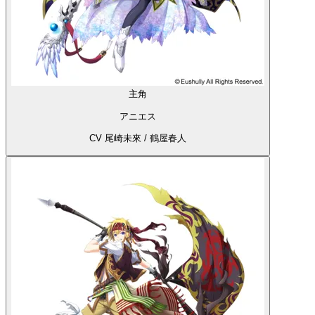
主角
アニエス
CV 尾崎未來 / 鶴屋春人