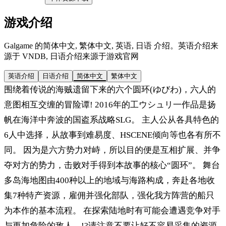
游戏介绍
Galgame 的简体中文, 繁体中文, 英语, 日语 介绍。英语介绍来
源于 VNDB, 日语介绍来源于游戏官网
英语介绍
日语介绍
简体中文
繁体中文
围绕着传说的海贼遗留下来的六个圆环(ゆびわ)，六人的
意图相互交缠的冒险谭! 2016年的工ウシュリ一作品是扬
帆在海洋中奔波的国盗系战略SLG。 主人公从各具特色的
6人中选择，从故事到难易度、HSCENE倾向等也各有所不
同。 因为是六方势力对峙，所以目的便是互相扩展、并争
夺对方的势力，击败对手得到本故事的核心“圆环”。 舞台
多岛海地图由400种以上的地域与海路构成，奔赴各地收
集7种特产资源，雇佣并强化部队，强化我方阵营的船只
为本作的基本流程。 在探索陆地时有可能会遭遇竞争对手
与更加危险的敌人…!?请注意不要让好不容易采集的资源