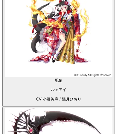
配角
ルェアイ
CV 小暮英麻 / 陽月ひおり