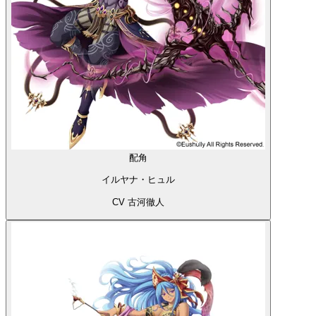
配角
イルヤナ・ヒュル
CV 古河徹人