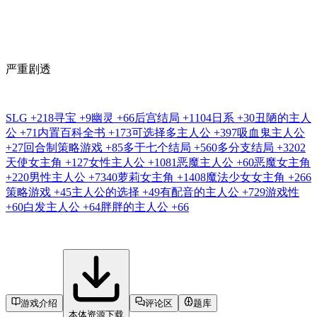
严重剧透
SLG
+218
寻宝
+9
幽灵
+66
后宫结局
+1104
日系
+30
丑陋的主人
公
+71
内置百科全书
+173
可选择多主人公
+397
吸血鬼主人公
+27
回合制策略游戏
+85
多于七个结局
+560
多分支结局
+3202
天使女主角
+127
女性主人公
+1081
恶魔主人公
+60
恶魔女主角
+220
男性主人公
+7340
萝莉女主角
+1408
魔法少女女主角
+266
策略游戏
+45
主人公的选择
+49
有配音的主人公
+729
游戏性
+60
白发主人公
+64
胖胖的主人公
+66
游戏介绍
评论区
题库
本体资源下载