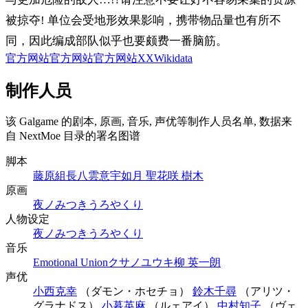
被掠夺! 单位会受地形效果影响，携带物品量也有所不
同，因此编成部队似乎也要颇费一番脑筋。
官方网站
官方网站
官方网站
X
X
Wikidata
制作人员
该 Galgame 的剧本, 原画, 音乐, 声优等制作人员名单, 数据来
自 NextMoe 目录的署名图谱
脚本
藤原組長
八雲意宇
如月 聖
花咲 樹木
原画
夜ノみつき
うろ
やくり
人物设定
夜ノみつき
うろ
やくり
音乐
Emotional Union
クサノユウキ
柳 英一朗
声优
小西克幸
（ダモン・ホセチョ）
鈴木千尋
（アリツ・
グラナドス）
小暮英麻
（ルェアイ）
中村知子
（ヴェ