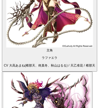
主角
ラファエラ
CV 大高あまね(椎那天、柊真冬、秋山はるる) / 天乙准花 / 椎那天