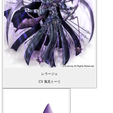
レラージェ
CV 風見トーリ