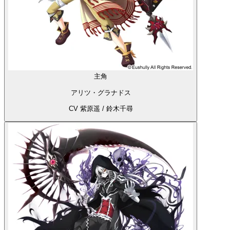
主角
アリツ・グラナドス
CV 紫原遥 / 鈴木千尋