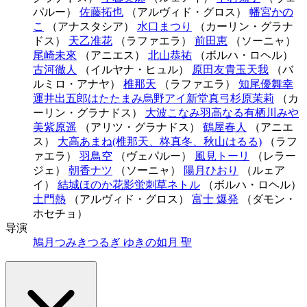
パルー）
佐藤拓也
（アルヴィド・グロス）
幡宮かの
こ
（アナスタシア）
水口まつり
（カーリン・グラナ
ドス）
天乙准花
（ラファエラ）
前田恵
（ソーニャ）
尾崎未來
（アニエス）
北山恭祐
（ボルハ・ロヘル）
古河徹人
（イルヤナ・ヒュル）
原田友貴
玉天我
（バ
ルミロ・アナヤ）
椎那天
（ラファエラ）
知尾優
舞幸
運
井出五郎
はたたまみ
烏野アイ
新堂真弓
杉原茉莉
（カ
ーリン・グラナドス）
大波こなみ
羽高なる
有栖川みや
美
紫原遥
（アリツ・グラナドス）
鶴屋春人
（アニエ
ス）
大高あまね(椎那天、柊真冬、秋山はるる)
（ラフ
ァエラ）
羽鳥空
（ヴェパルー）
風見トーリ
（レラー
ジェ）
朝香ナツ
（ソーニャ）
陽月ひおり
（ルェア
イ）
結城ほのか
花影蛍
刺草ネトル
（ボルハ・ロヘル）
土門熱
（アルヴィド・グロス）
富士 爆発
（ダモン・
ホセチョ）
导演
鳩月つみき
つるぎ ゆきの
如月 聖