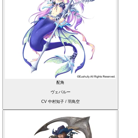
配角
ヴェパルー
CV 中村知子 / 羽鳥空