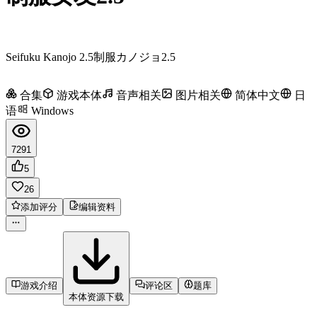
Seifuku Kanojo 2.5
制服カノジョ2.5
合集
游戏本体
音声相关
图片相关
简体中文
日
语
Windows
7291
5
26
添加评分
编辑资料
游戏介绍
评论区
题库
本体资源下载