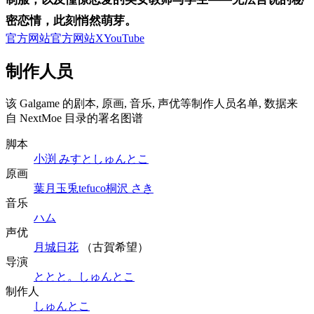
密恋情，此刻悄然萌芽。
官方网站
官方网站
X
YouTube
制作人员
该 Galgame 的剧本, 原画, 音乐, 声优等制作人员名单, 数据来
自 NextMoe 目录的署名图谱
脚本
小渕 みすと
しゅんとこ
原画
葉月玉兎
tefuco
桐沢 さき
音乐
ハム
声优
月城日花
（古賀希望）
导演
ととと。
しゅんとこ
制作人
しゅんとこ