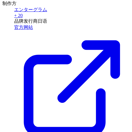
制作方
エンターグラム
+ 20
品牌
发行商
日语
官方网站