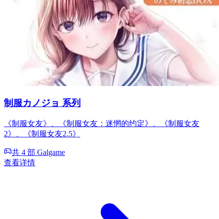
制服カノジョ 系列
《制服女友》、《制服女友：迷惘的约定》、《制服女友
2》、《制服女友2.5》
共 4 部 Galgame
查看详情