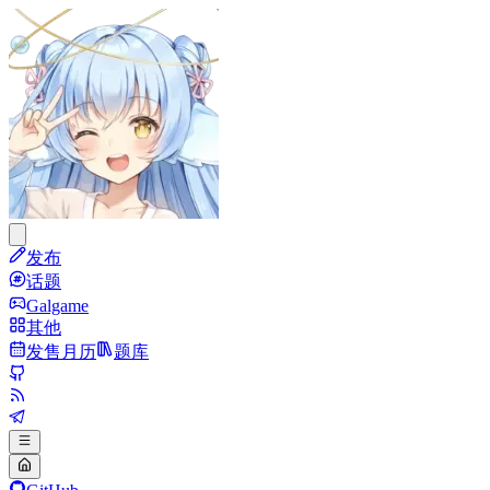
发布
话题
Galgame
其他
发售月历
题库