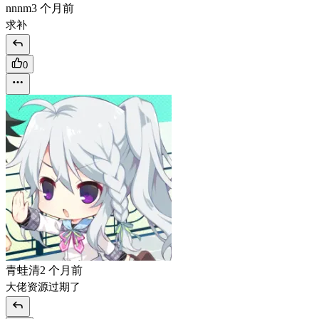
nnnm
3 个月前
求补
0
青蛙清
2 个月前
大佬资源过期了