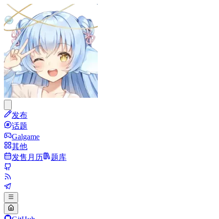
发布
话题
Galgame
其他
发售月历
题库