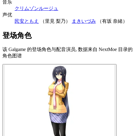
音乐
クリムゾンルージュ
声优
民安ともえ
（里見 梨乃）
まきいづみ
（有坂 奈緒）
登场角色
该 Galgame 的登场角色与配音演员, 数据来自 NextMoe 目录的
角色图谱