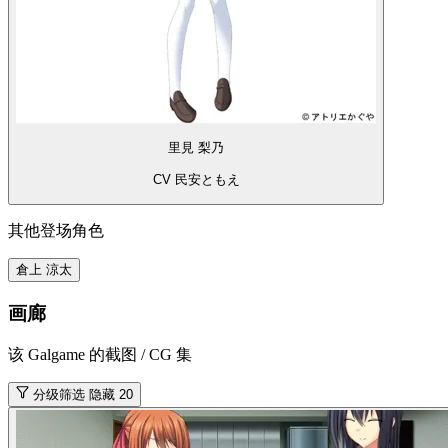
里見 梨乃
CV 民安ともえ
其他登场角色
倉上 涼太
画廊
该 Galgame 的截图 / CG 集
分级筛选
隐藏 20