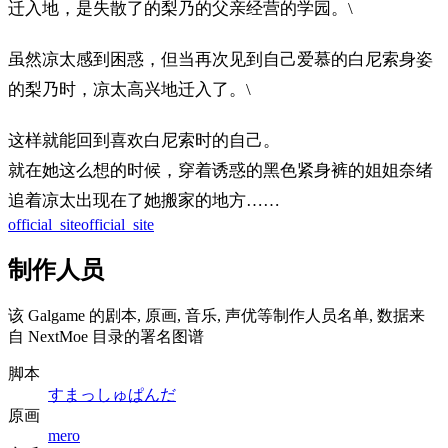
迁入地，是失散了的梨乃的父亲经营的学园。\
虽然凉太感到困惑，但当再次见到自己爱慕的白尼索身姿
的梨乃时，凉太高兴地迁入了。\
这样就能回到喜欢白尼索时的自己。
就在她这么想的时候，穿着诱惑的黑色紧身裤的姐姐奈绪
追着凉太出现在了她搬家的地方……
official_site
official_site
制作人员
该 Galgame 的剧本, 原画, 音乐, 声优等制作人员名单, 数据来
自 NextMoe 目录的署名图谱
脚本
すまっしゅぱんだ
原画
mero