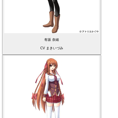
有坂 奈緒
CV まきいづみ