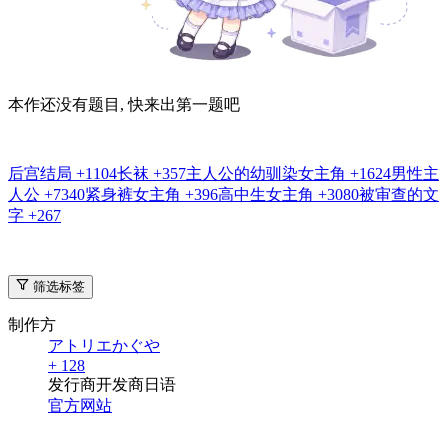
本作还没有题目, 快来出第一题吧
后宫结局
+1104
长袜
+357
主人公的幼驯染女主角
+1624
男性主
人公
+7340
紧身裤女主角
+396
高中生女主角
+3080
被审查的文
字
+267
筛选标签
制作方
アトリエかぐや
+ 128
发行商
开发商
日语
官方网站