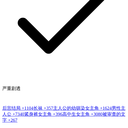
严重剧透
后宫结局
+1104
长袜
+357
主人公的幼驯染女主角
+1624
男性主
人公
+7340
紧身裤女主角
+396
高中生女主角
+3080
被审查的文
字
+267