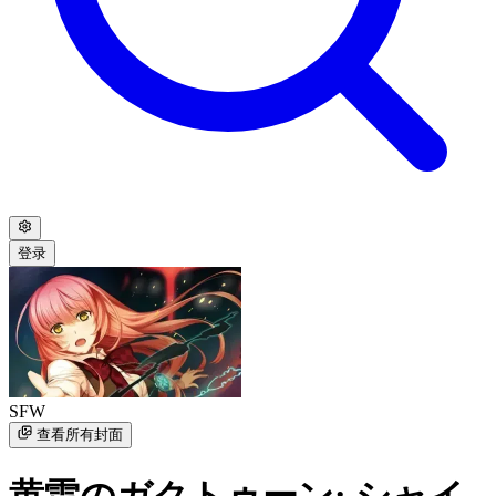
登录
SFW
查看所有封面
黄雷のガクトゥーン: シャイ