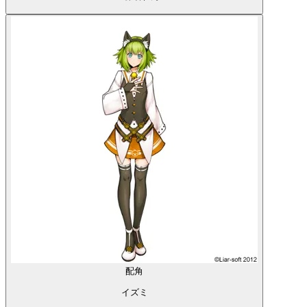
配角
イズミ