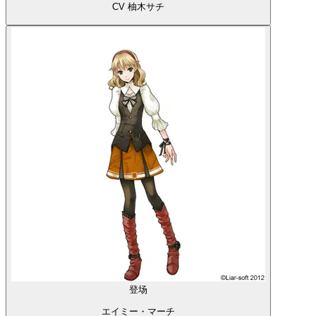
CV 柚木サチ
登场
エイミー・マーチ