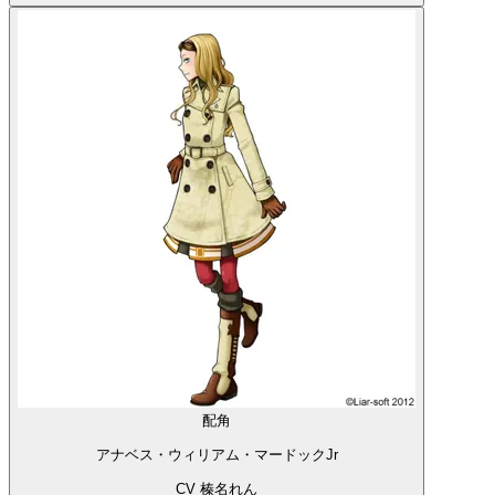
配角
アナベス・ウィリアム・マードックJr
CV 榛名れん