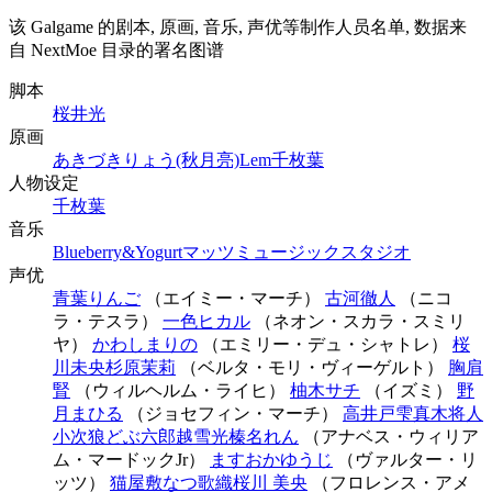
该 Galgame 的剧本, 原画, 音乐, 声优等制作人员名单, 数据来
自 NextMoe 目录的署名图谱
脚本
桜井光
原画
あきづきりょう(秋月亮)
Lem
千枚葉
人物设定
千枚葉
音乐
Blueberry&Yogurt
マッツミュージックスタジオ
声优
青葉りんご
（エイミー・マーチ）
古河徹人
（ニコ
ラ・テスラ）
一色ヒカル
（ネオン・スカラ・スミリ
ヤ）
かわしまりの
（エミリー・デュ・シャトレ）
桜
川未央
杉原茉莉
（ベルタ・モリ・ヴィーゲルト）
胸肩
腎
（ウィルヘルム・ライヒ）
柚木サチ
（イズミ）
野
月まひる
（ジョセフィン・マーチ）
高井戸雫
真木将人
小次狼
どぶ六郎
越雪光
榛名れん
（アナベス・ウィリア
ム・マードックJr）
ますおかゆうじ
（ヴァルター・リ
ッツ）
猫屋敷なつ
歌織
桜川 美央
（フロレンス・アメ