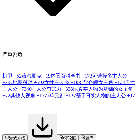
严重剧透
机甲
+52
蒸汽朋克
+19
内置百科全书
+173
可选择多主人公
+397
地图移动
+592
女性主人公
+1081
异色瞳女主角
+124
男性
主人公
+7340
主人公有武力
+333
以真实人物为基础的女主角
+72
其他人视角
+1575
单元剧
+127
基于真实人物的主人公
+17
游戏介绍
评论区
题库