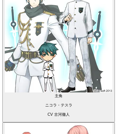
主角
ニコラ・テスラ
CV 古河徹人