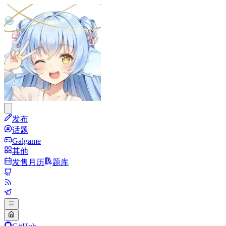
发布
话题
Galgame
其他
发售月历
题库