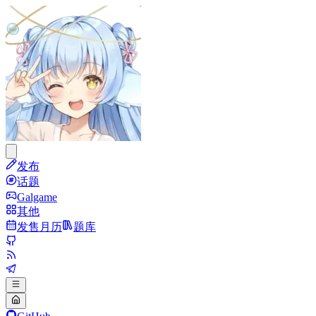
发布
话题
Galgame
其他
发售月历
题库