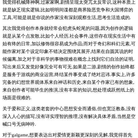
我觉得机械降神啊,过家家啊,剧情呈现太突兀太反常识,这种本质上
就是缺乏现实逻辑,比如明明间谍都是商界险恶竞争和大国博弈的
工具,可能是就是你说的作家没有深刻观察生活,思考生活造成的.
其次我觉得创作本身就经常会犯虎头蛇尾的问题,因为创作的逻辑
就是从某个点发散,比如个人经历,社会事件,这些存在现实生活中有
始有终的日常,加以修饰很容易成为作品;而对于奇幻和科幻元素,可
能作家对某个设定印象不错决定围绕其展开,结果在自圆其说的时
候偏离,加之对于非科学的事物很难在概念上找到它们自洽的证明,
写出来后又发觉好像完全可有可无.如果是二游,剧情的创作始终都
是服务于游戏的商业运营,终结某件事变成了绝对忌讳.事实上,许多
完备的幻想世界观体系来自神话和历史,来自某个作家已有的想象,
来自创作者可能毕生的推演,没有丰富的知识,想处理成跃然纸上的
场面是很难的.
关于爱和正义,这类老套的中心思想安全而通俗,但也宽泛教条,没有
深入人心的描写,没有详实理智的推理,没有解决具体矛盾,当然是空
喊口号无病呻吟.
对于galgame,想要表达出对爱情更新颖更深刻的见解,我觉得首先