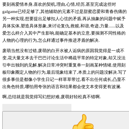
要刻画爱情本身,喜欢的契机,理由,心情,经历,甚至完成这些对
galgame已经足够了,其他辅助的元素不过是甜蜜恋爱和青春伤痛的
另一种实现.想要提出足够扣人心弦的矛盾,再从抽象的问题中赋予
具体实体,塑造具体形象,来讨论复仇,救赎,和谐,奇迹,力量......以及
爱怎么样介入其中产生影响,能确定基本的立意,要揣测不同性格的
人物的心理的行为,怎么样通过事件推进矛盾的解决.
废萌当然没有过错,废萌的白开水被人诟病的原因我觉得是一成不
变,花大量文本去干巴巴讨论生活中稀疏平常的特定对象,却又没法
引申出独到的见解.解决日常冲突时重复单一刻画某种情绪,使用刻
板印象圈定人物的行为,最后现象结束了,本质上的问题没解决.写了
很多事但是都像小学生日记一样草草带过,看不出任何成长,凸显不
出角色特质,哪怕用夸张的语言和结果都会使文本变得更有波澜.
啊,总结就是我觉得写幻想好难,废萌好轻松真不错啊.
想随便写个回复结果不小心写太多了