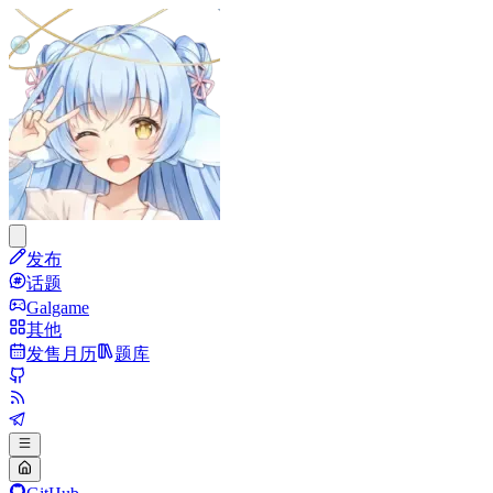
发布
话题
Galgame
其他
发售月历
题库