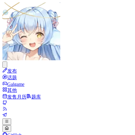
发布
话题
Galgame
其他
发售月历
题库