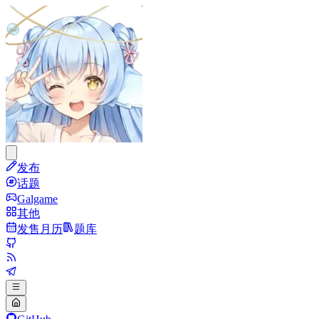
发布
话题
Galgame
其他
发售月历
题库