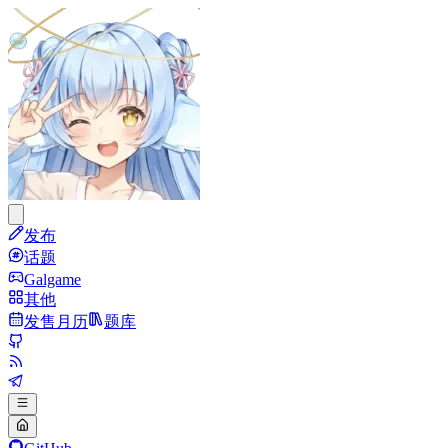
发布
话题
Galgame
其他
发售月历
题库