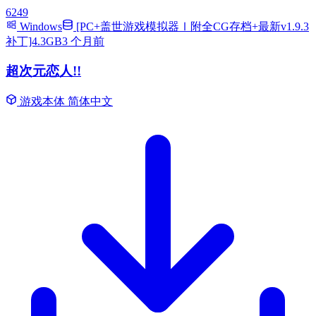
6249
Windows
[PC+盖世游戏模拟器Ⅰ附全CG存档+最新v1.9.3
补丁]4.3GB
3 个月前
超次元恋人!!
游戏本体
简体中文