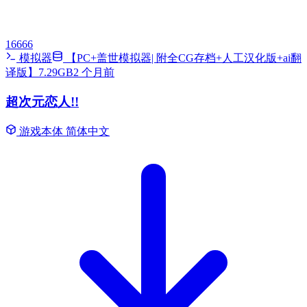
16666
模拟器
【PC+盖世模拟器| 附全CG存档+人工汉化版+ai翻
译版】7.29GB
2 个月前
超次元恋人!!
游戏本体
简体中文