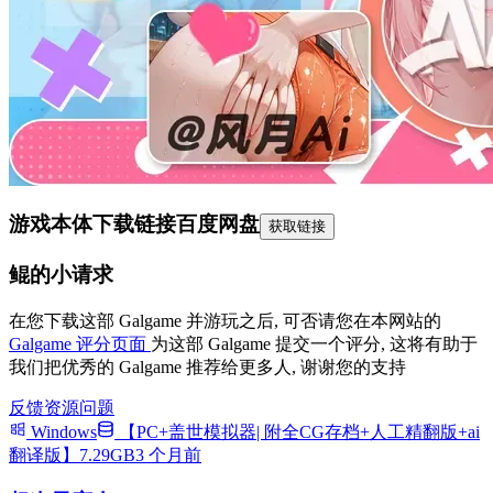
游戏本体下载链接
百度网盘
获取链接
鲲的小请求
在您下载这部 Galgame 并游玩之后, 可否请您在本网站的
Galgame 评分页面
为这部 Galgame 提交一个评分, 这将有助于
我们把优秀的 Galgame 推荐给更多人, 谢谢您的支持
反馈资源问题
Windows
【PC+盖世模拟器| 附全CG存档+人工精翻版+ai
翻译版】7.29GB
3 个月前