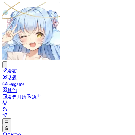
发布
话题
Galgame
其他
发售月历
题库