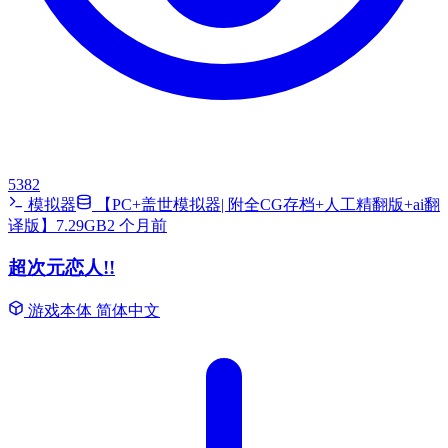
5382
模拟器
【PC+盖世模拟器| 附全CG存档+人工精翻版+ai翻
译版】7.29GB
2 个月前
超次元恋人!!
游戏本体
简体中文