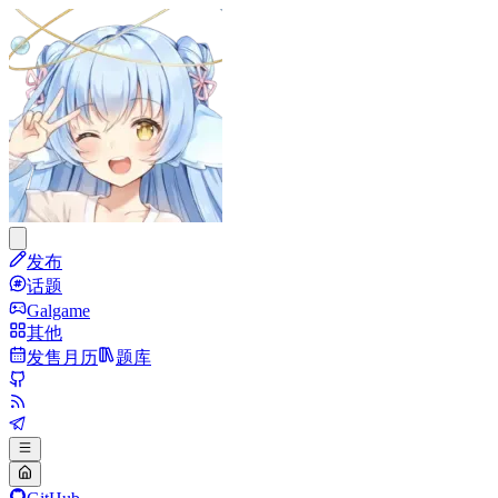
发布
话题
Galgame
其他
发售月历
题库