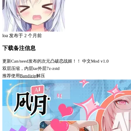
loa
发布于
2 个月前
下载备注信息
更新Can/need发布的次元凸破恋战姬！！ 中文Mod v1.0
双层压缩，内层tar外层7z-zstd
推荐使用
Bandizip
解压