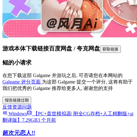
游戏本体下载链接
百度网盘 / 夸克网盘
获取链接
鲲的小请求
在您下载这部 Galgame 并游玩之后, 可否请您在本网站的
Galgame 评分页面
为这部 Galgame 提交一个评分, 这将有助于
我们把优秀的 Galgame 推荐给更多人, 谢谢您的支持
报告链接过期
反馈资源问题
Windows
【PC+盖世模拟器| 附全CG存档+人工精翻版+ai
翻译版】7.29GB
3 个月前
超次元恋人!!