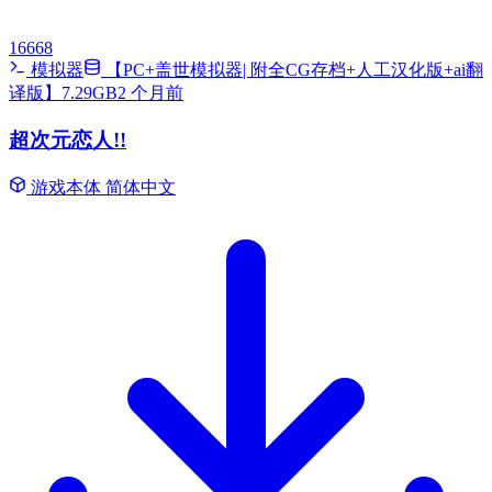
16668
模拟器
【PC+盖世模拟器| 附全CG存档+人工汉化版+ai翻
译版】7.29GB
2 个月前
超次元恋人!!
游戏本体
简体中文