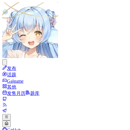
发布
话题
Galgame
其他
发售月历
题库