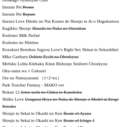
Houkago Nyannyan Club
Imouto Pet
Premo
Imouto Pet
Repure
Itazura Love Hitoke no Nai Kouen de Shoujo to Ai o Hagukumou
Kagikko Shoujo
Hizashi no Naka no Orusuban
Kodomo Milk Parfait
Kodomo no Himitsu
Kozukuri Renshuu Jugyou Love's Right Sex Shinai to Sokushikei
Mika Ganbaru
Oshiete Ecchi na Obenkyou
Mofuku Lolita Kinbaku Kitan Bishoujo Seidorei Choukyou
Oku-sama wa ○ Gakusei
Ore no Natsuyasumi （1+2+ex）
Park Toucher Fantasy - MAKO ver
Rokan 12
Arisu-tachi no Chitsu to Kanshoku
Shiiko Love
Usugurai Heya no Naka de Shoujo o Model ni Eroge
Seisaku
Shoujo to Sekai to Okashi no Ken
Route of Ayano
Shoujo to Sekai to Okashi no Ken
Route of Ichigo 1