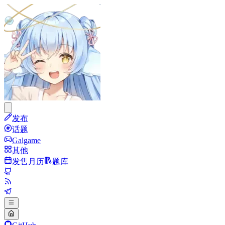
发布
话题
Galgame
其他
发售月历
题库