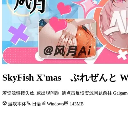
SkyFish X'mas ぷれぜんと
若资源链接失效, 或出现问题, 请点击反馈资源问题前往 Galg
游戏本体
日语
Windows
143MB