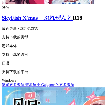
SFW
SkyFish X'mas ぷれぜんと
R18
最近更新
· 287 次浏览
支持下载的类型
游戏本体
支持下载的语言
日语
支持下载的平台
Windows
浏览更多资源
查看这个 Galgame 的更多资源