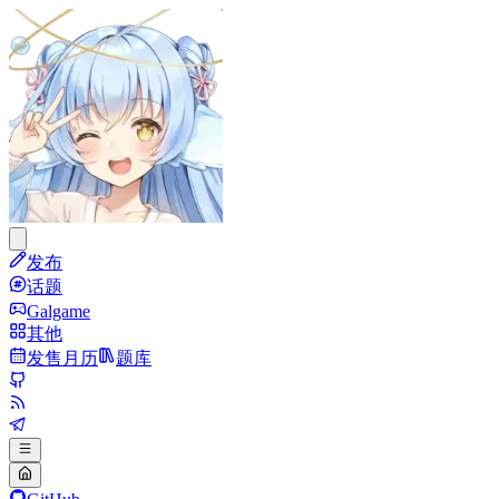
发布
话题
Galgame
其他
发售月历
题库