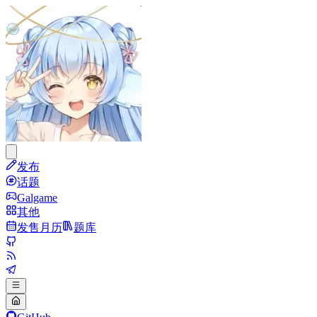
发布
话题
Galgame
其他
发售月历
题库