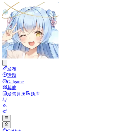
发布
话题
Galgame
其他
发售月历
题库