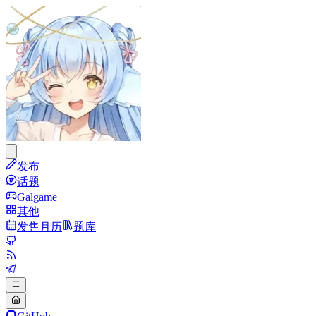
发布
话题
Galgame
其他
发售月历
题库