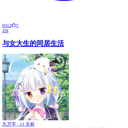
8312
5
ZH
与女大生的同居生活
九万字 ·
11 天前