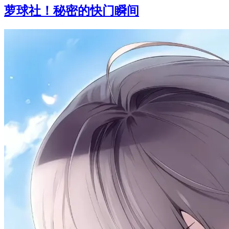
萝球社！秘密的快门瞬间