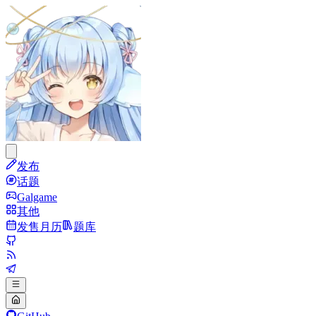
发布
话题
Galgame
其他
发售月历
题库