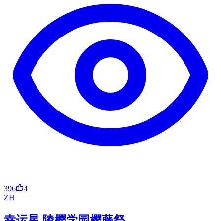
396
4
ZH
幸运星 陵樱学园樱藤祭