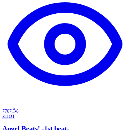
7707
8
ZH
OT
Angel Beats! -1st beat-