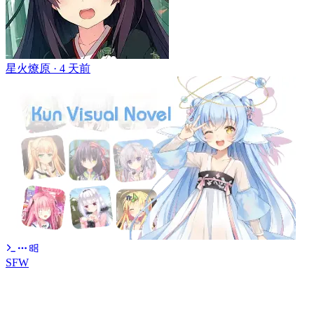
星火燎原 ·
4 天前
SFW