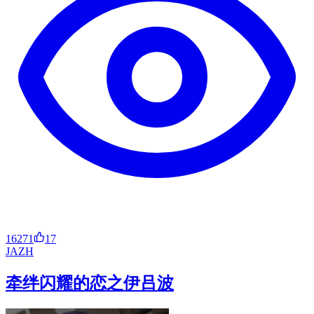
16271
17
JA
ZH
牵绊闪耀的恋之伊吕波