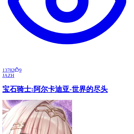
13782
9
JA
ZH
宝石骑士:阿尔卡迪亚-世界的尽头