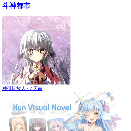
斗神都市
独孤忆故人 ·
7 天前