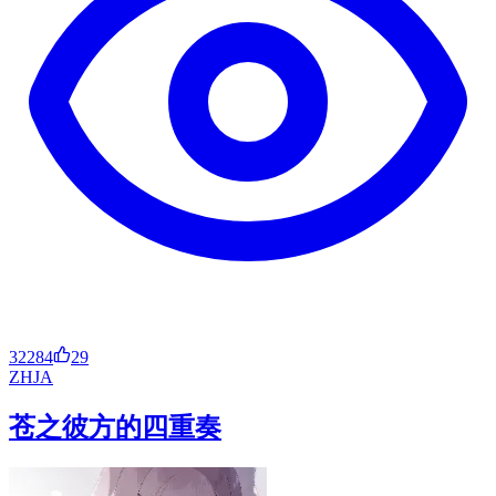
32284
29
ZH
JA
苍之彼方的四重奏