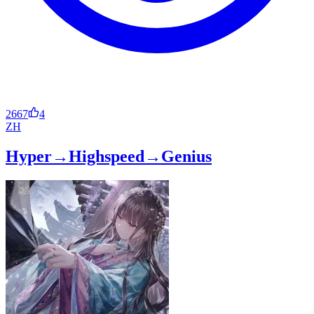
2667
4
ZH
Hyper→Highspeed→Genius