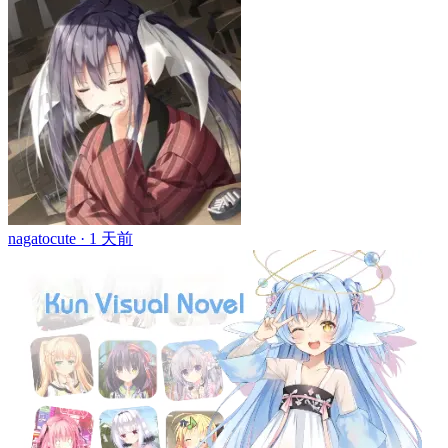
nagatocute ·
1 天前