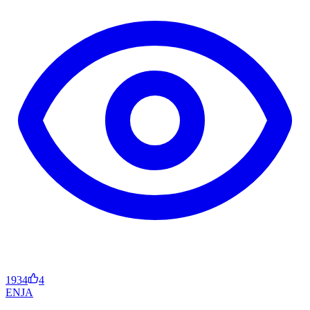
1934
4
EN
JA