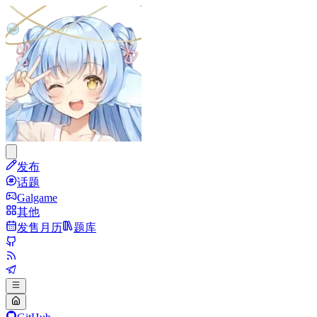
发布
话题
Galgame
其他
发售月历
题库