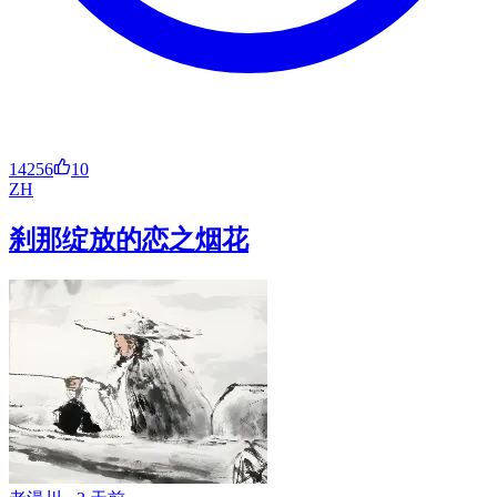
14256
10
ZH
刹那绽放的恋之烟花