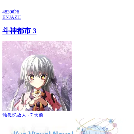
4839
6
EN
JA
ZH
斗神都市 3
独孤忆故人 ·
7 天前