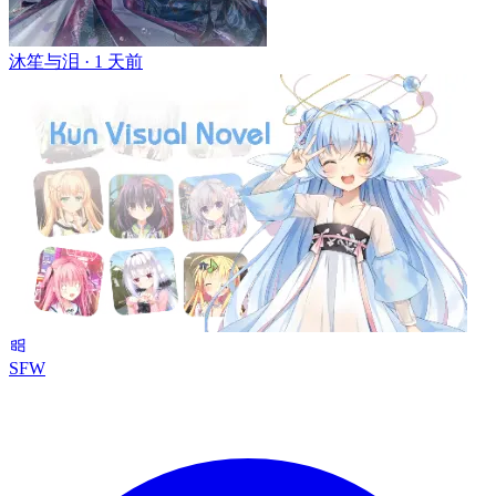
沐笙与泪 ·
1 天前
SFW