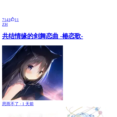
7141
11
ZH
共结情缘的剑舞恋曲 -椿恋歌-
思而不了 ·
1 天前