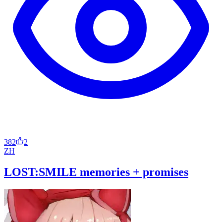
382
2
ZH
LOST:SMILE memories + promises