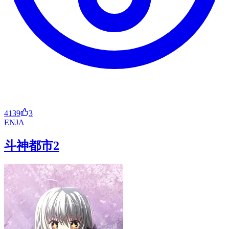
4139
3
EN
JA
斗神都市2