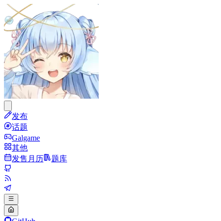
发布
话题
Galgame
其他
发售月历
题库