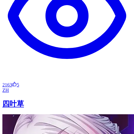
2163
5
ZH
四叶草