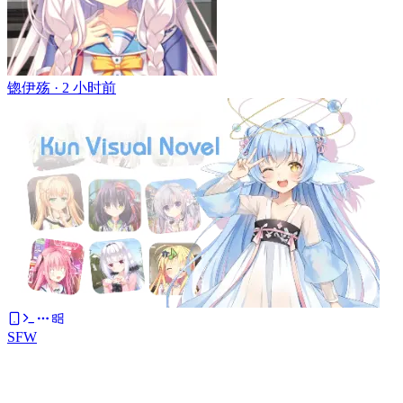
锪伊殇 ·
2 小时前
SFW