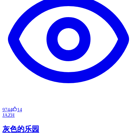
9744
14
JA
ZH
灰色的乐园