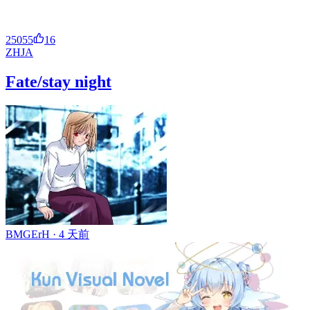
25055
16
ZH
JA
Fate/stay night
BMGErH ·
4 天前