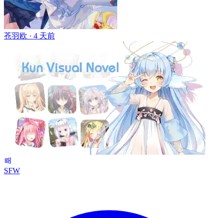
苍羽欧 ·
4 天前
SFW