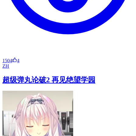
1504
4
ZH
超级弹丸论破2 再见绝望学园