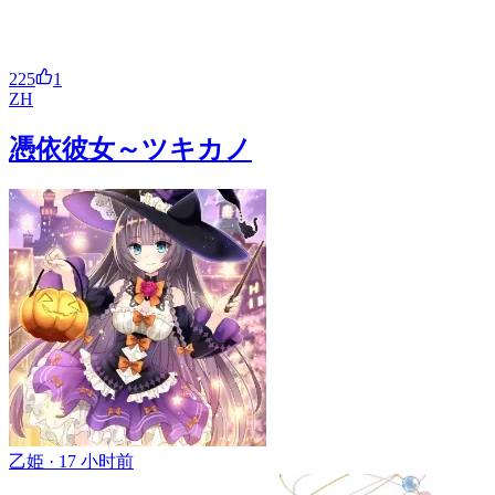
225
1
ZH
憑依彼女～ツキカノ
乙姫 ·
17 小时前