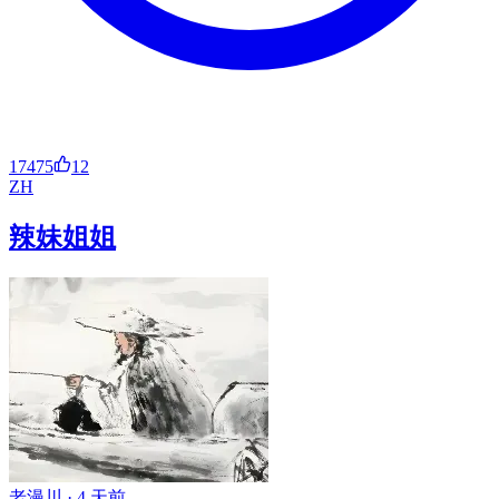
17475
12
ZH
辣妹姐姐
老漫川 ·
4 天前