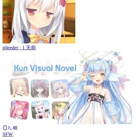
pjleeder ·
1 天前
SFW