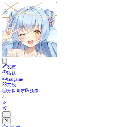
发布
话题
Galgame
其他
发售月历
题库