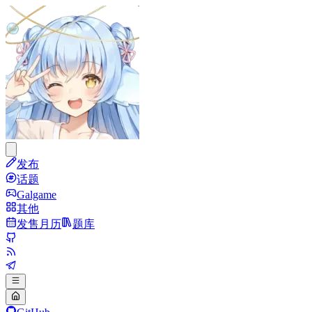
发布
话题
Galgame
其他
发售月历
题库