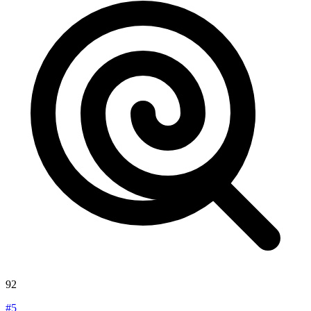
92
#5