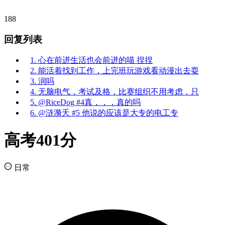
188
回复列表
1. 心在前进生活也会前进的喵 捏捏
2. 能活着找到工作，上完班玩游戏看动漫出去耍
3. 润吗
4. 无脑电气，考试及格，比赛组织不用考虑，只
5. @RiceDog #4真，，，真的吗
6. @涟漪夭 #5 他说的应该是大专的电工专
高考401分
日常