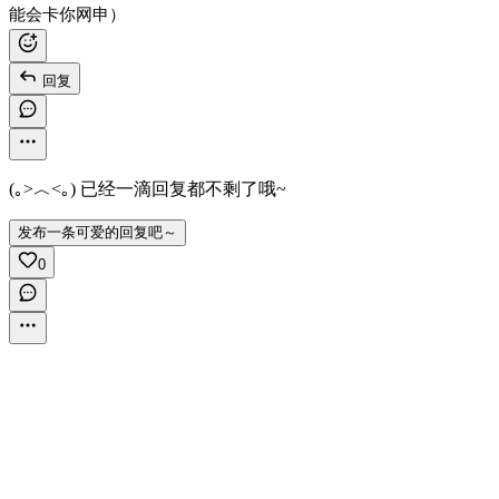
能会卡你网申）
回复
(｡>︿<｡) 已经一滴回复都不剩了哦~
发布一条可爱的回复吧～
0