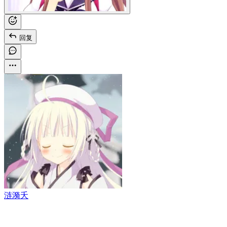
回复
涟漪夭