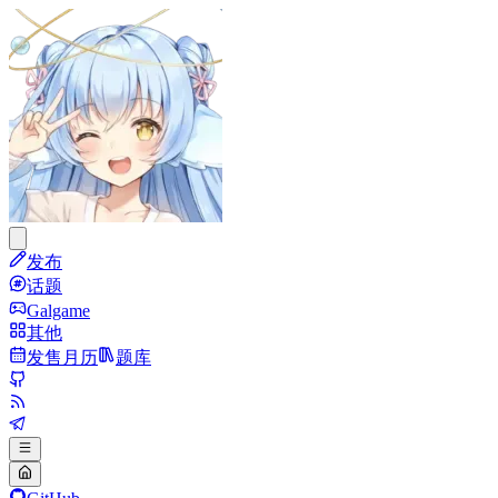
发布
话题
Galgame
其他
发售月历
题库