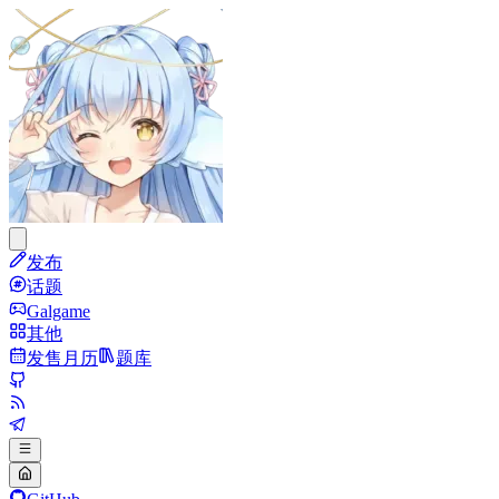
发布
话题
Galgame
其他
发售月历
题库