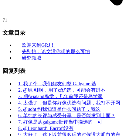
71
文章目录
欢迎来到GRJ！
先别怕：论文没你想的那么可怕
研究领域
回复列表
1. 我了个，我们鲲友们整 Galgame 基
2. @鲲 #1啊，用了cf优选，可能会有进不
3. 期待ialand岛学，几年前我还是岛学家
4. 太强了，但是你好像优选有问题，我打不开网
5. @uoht #4我知道是什么问题了，我这
6. 单纯的长评与感受分享，是否能发到上面？
7. 好像是从galgame批评当中摘选的，可
8. @Leonhard\_Eacroft没有
9. 太好了，这下以前很多玩的时候没太明白的东