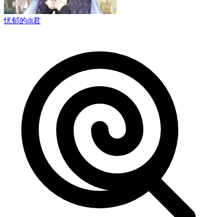
忧郁的dt君