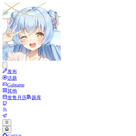
发布
话题
Galgame
其他
发售月历
题库