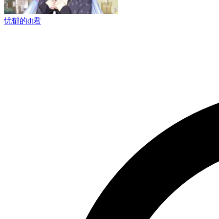
忧郁的dt君