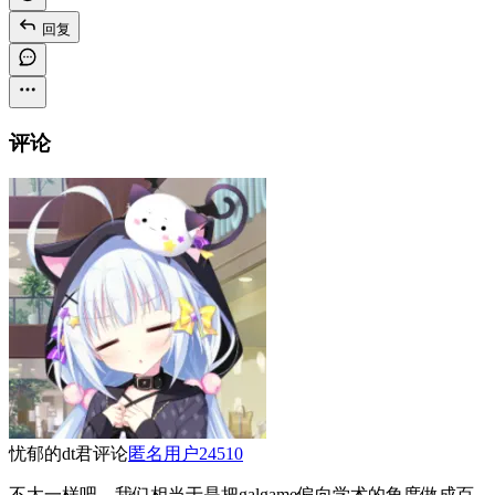
回复
评论
忧郁的dt君
评论
匿名用户24510
不太一样吧，我们相当于是把galgame偏向学术的角度做成百