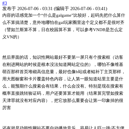
#3
发布于
2026-07-06 - 03:31
(编辑于
2026-07-06 - 03:41
)
内容的话感觉加一个“什么是galgame”比较好，起码先把什么算什
么不算搞清楚，意外地哪怕在gal玩家圈里这个定义都不是很对齐
（譬如兰斯算不算，日在校园算不算，可以参考VNDB是怎么定
义VN的）
然后界面的话，知识性网站最好不要第一屏只有个搜索框（访客
在刚进网站的时候是根本没法知道网站定位的），哪怕不像维基
萌百那样首页堆砌高信息量，最好也像b站或者鲲补丁主页那样，
用大图橱窗和卡片覆盖特色内容，让人第一眼知道站里主要是什
么，能预期什么搜索会有结果，什么会没有。特别是现在搜索有
概率直接跳转验证码，用户还要算算才能用（结果算完譬如搜索
天津罪就没有对应内容），把它放那么重要会让第一印象掉的很
厉害
还有就是功能性网站不要自动播放音乐，容易让人吓一跳/不方便