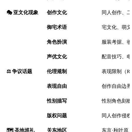
🎭 亚文化现象
创作文化
同人创作、二
御宅术语
宅文化、萌文
角色扮演
服装考据、妆容、
声优文化
配音技巧、电
⚖️ 争议话题
伦理规制
表现限制（R1
表现自由
创作自由边界
性别描写
性别角色刻板
版权问题
同人创作侵权
🗺️ 圣地巡礼
关东地区
东京·秋叶原