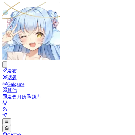
发布
话题
Galgame
其他
发售月历
题库