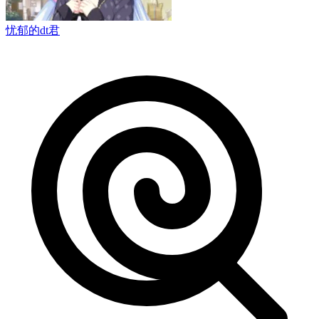
忧郁的dt君