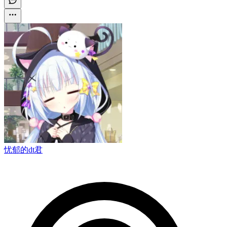
忧郁的dt君