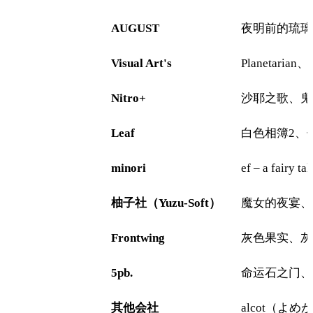
AUGUST
夜明前的琉璃
Visual Art's
Planetar
Nitro+
沙耶之歌、鬼
Leaf
白色相簿2、传
minori
ef – a fai
柚子社（Yuzu-Soft）
魔女的夜宴、千
Frontwing
灰色果实、灰色迷
5pb.
命运石之门、CH
其他会社
alcot（よめ