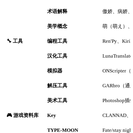
术语解释
傲娇、病娇、妹
美学概念
萌（萌え）、
🔧 工具
编程工具
Ren'Py、Kiri
汉化工具
LunaTransla
模拟器
ONScripter
解压工具
GARbro（通用解
美术工具
Photoshop
🎮 游戏资料库
Key
CLANNAD、A
TYPE-MOON
Fate/stay