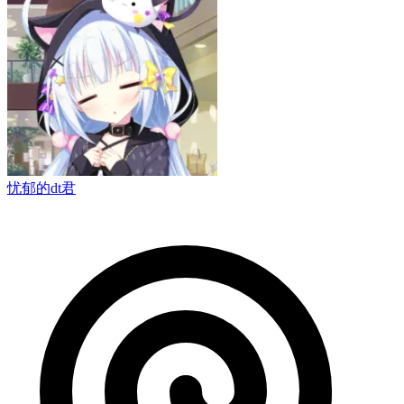
忧郁的dt君