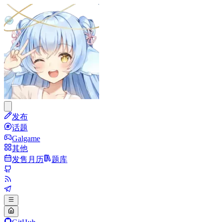
发布
话题
Galgame
其他
发售月历
题库