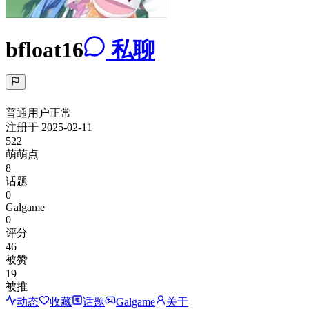
bfloat16
私聊
普通用户
正常
注册于
2025-02-11
522
萌萌点
8
话题
0
Galgame
0
评分
46
被赞
19
被推
动态
收藏
话题
Galgame
关于