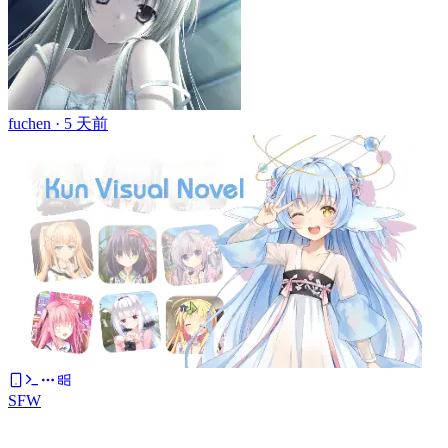
fuchen ·
5 天前
SFW