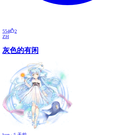
554
2
ZH
灰色的有闲
kun ·
5 天前