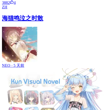
3882
4
ZH
海猫鸣泣之时散
NEO ·
5 天前