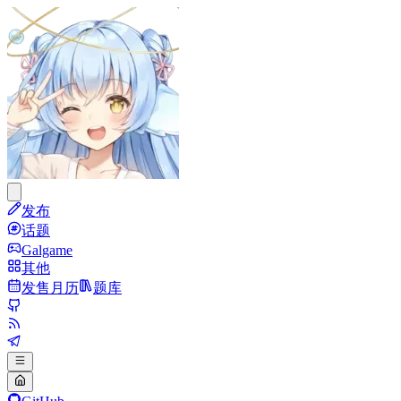
发布
话题
Galgame
其他
发售月历
题库