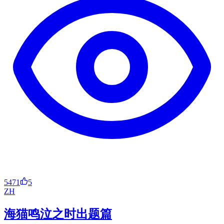
5471
5
ZH
海猫鸣泣之时出题篇