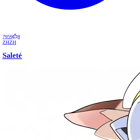
7959
8
ZH
ZH
Saleté