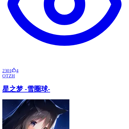
2301
4
OT
ZH
星之梦 -雪圈球-