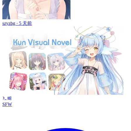
szyzbg ·
5 天前
SFW