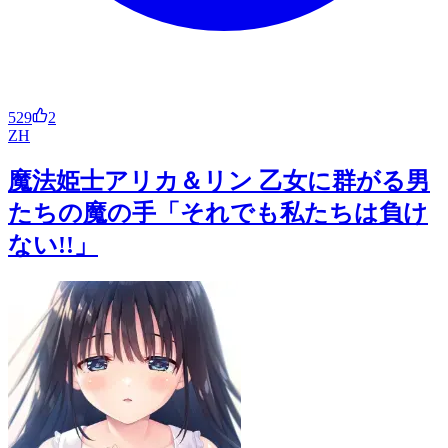
529
2
ZH
魔法姫士アリカ＆リン 乙女に群がる男
たちの魔の手「それでも私たちは負け
ない!!」