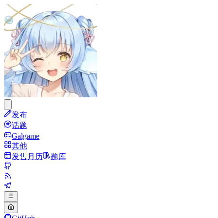
发布
话题
Galgame
其他
发售月历
题库