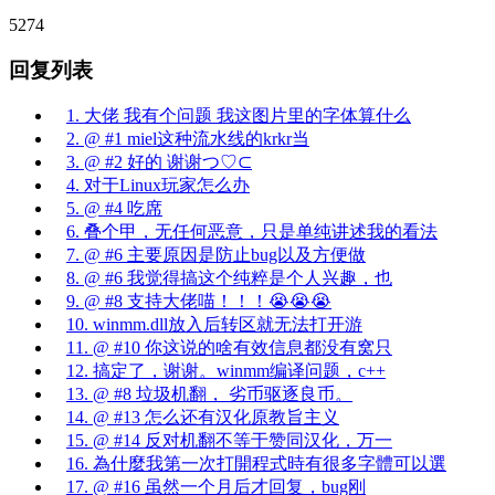
5274
回复列表
1. 大佬 我有个问题 我这图片里的字体算什么
2. @ #1 miel这种流水线的krkr当
3. @ #2 好的 谢谢つ♡⊂
4. 对于Linux玩家怎么办
5. @ #4 吃席
6. 叠个甲，无任何恶意，只是单纯讲述我的看法
7. @ #6 主要原因是防止bug以及方便做
8. @ #6 我觉得搞这个纯粹是个人兴趣，也
9. @ #8 支持大佬喵！！！😭😭😭
10. winmm.dll放入后转区就无法打开游
11. @ #10 你这说的啥有效信息都没有窝只
12. 搞定了，谢谢。winmm编译问题，c++
13. @ #8 垃圾机翻， 劣币驱逐良币。
14. @ #13 怎么还有汉化原教旨主义
15. @ #14 反对机翻不等于赞同汉化，万一
16. 為什麼我第一次打開程式時有很多字體可以選
17. @ #16 虽然一个月后才回复，bug刚