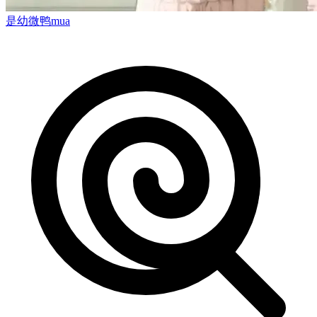
是幼微鸭mua