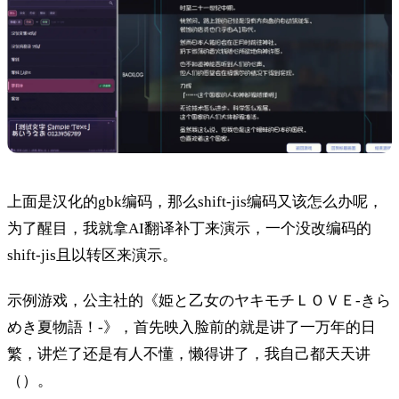
上面是汉化的gbk编码，那么shift-jis编码又该怎么办呢，
为了醒目，我就拿AI翻译补丁来演示，一个没改编码的
shift-jis且以转区来演示。
示例游戏，公主社的《姫と乙女のヤキモチＬＯＶＥ-きら
めき夏物語！-》，首先映入脸前的就是讲了一万年的日
繁，讲烂了还是有人不懂，懒得讲了，我自己都天天讲
（）。