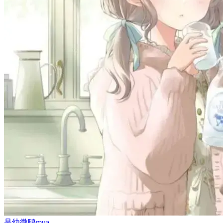
是幼微鸭mua