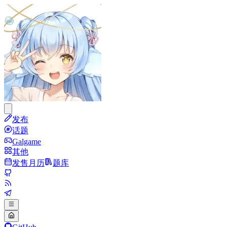
发布
话题
Galgame
其他
发售月历
题库